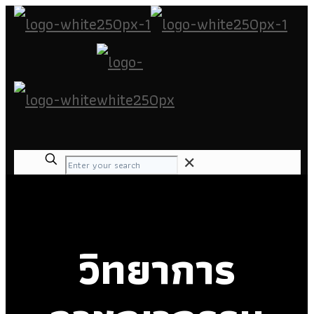
✕
วิทยาการ