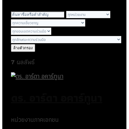
ค้นหา
หน่วย
ความ
ผู้
งาน
เชี่ยวช
ขอบเขต
เชี่ยวชาญ
ที่
ความ
ลักษณะ
สังกัด
ร่วม
ความ
มือ
ร่วม
ล้างตัวกรอง
มือ
7
ผลลัพธ์
ดร. อาร์ดา อคาร์ทูนา
หน่วยงานภาคเอกชน