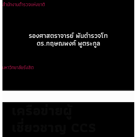
สำนักงานตำรวจแห่งชาติ
รองศาสตราจารย์ พันตำรวจโท
ดร.กฤษณพงค์ พูตระกูล
มหาวิทยาลัยรังสิต
เครือข่ายผู้
เชี่ยวชาญ CCS