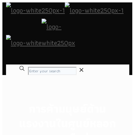
✕
การค้ามนุษย์ด้าน
แรงงานในศูนย์หลอก