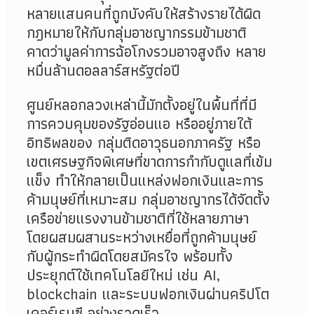
หลายแสนคนที่ถูกบังคับให้สร้างรายได้ผิด
กฎหมายให้กับกลุ่มอาชญากรรมข้ามชาติ
คาดว่ามูลค่าการฉ้อโกงรวมอาจสูงถึง หลาย
หมื่นล้านดอลลาร์สหรัฐต่อปี
ศูนย์หลอกลวงเหล่านี้มักตั้งอยู่ในพื้นที่ที่มี
การควบคุมของรัฐอ่อนแอ หรืออยู่ภายใต้
อิทธิพลของ กลุ่มติดอาวุธนอกภาครัฐ หรือ
เขตเศรษฐกิจพิเศษที่ขาดการกำกับดูแลที่เข้ม
แข็ง ทำให้กลายเป็นแหล่งฟอกเงินและการ
ค้ามนุษย์ที่เหมาะสม กลุ่มอาชญากรได้จัดตั้ง
เครือข่ายแรงงานข้ามชาติที่ใช้หลายภาษา
โดยผสมผสานระหว่างเหยื่อที่ถูกค้ามนุษย์
กับผู้กระทำผิดโดยสมัครใจ พร้อมทั้ง
ประยุกต์ใช้เทคโนโลยีใหม่ เช่น AI,
blockchain และระบบฟอกเงินผ่านคริปโต
เคอร์เรนซี อย่างรวดเร็ว