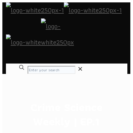
✕
Crime Science
Weekly | EP.1