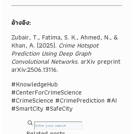
อ้างอิง:
Zubair, T., Fatima, S. K., Ahmed, N., &
Khan, A. (2025).
Crime Hotspot
Prediction Using Deep Graph
Convolutional Networks.
arXiv preprint
arXiv:2506.13116.
#KnowledgeHub
#CenterForCrimeScience
#CrimeScience #CrimePrediction #AI
#SmartCity #SafeCity
Related posts